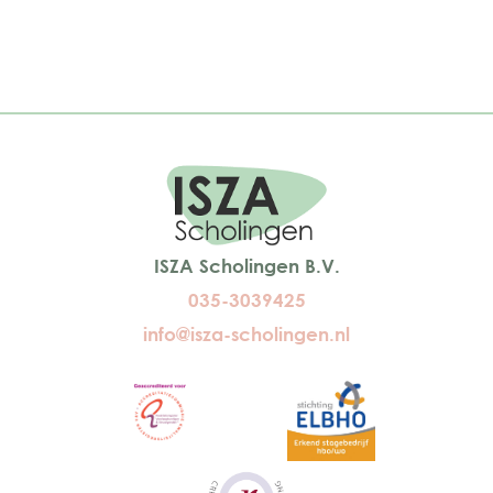
ISZA Scholingen B.V.
035-3039425
info@isza-scholingen.nl