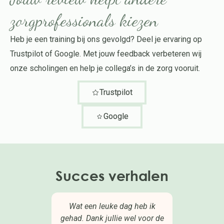
zorgprofessionals kiezen
Heb je een training bij ons gevolgd? Deel je ervaring op
Trustpilot of Google. Met jouw feedback verbeteren wij
onze scholingen en help je collega’s in de zorg vooruit.
Trustpilot
Google
Succes verhalen
 ik
Ik heb een hele dag pakket 1
Ik
oor de
en pakket 2 gedaan. Top
gevol