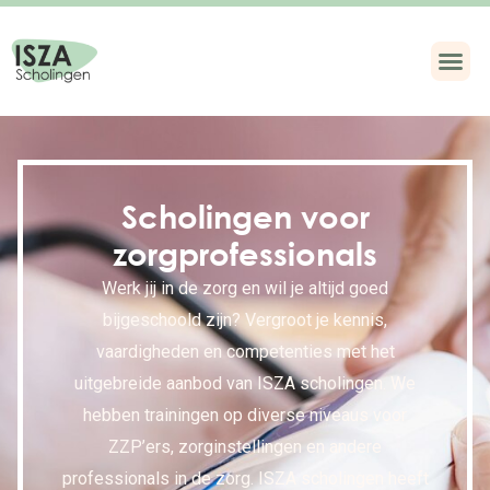
Scholingen voor
zorgprofessionals
Werk jij in de zorg en wil je altijd goed
bijgeschoold zijn? Vergroot je kennis,
vaardigheden en competenties met het
uitgebreide aanbod van ISZA scholingen. We
hebben trainingen op diverse niveaus voor
ZZP’ers, zorginstellingen en andere
professionals in de zorg. ISZA scholingen heeft