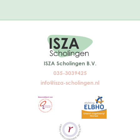
ISZA Scholingen B.V.
035-3039425
info@isza-scholingen.nl