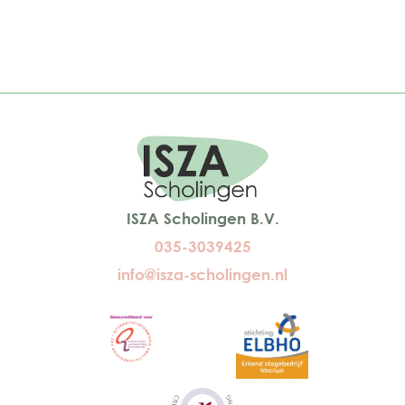
ISZA Scholingen B.V.
035-3039425
info@isza-scholingen.nl