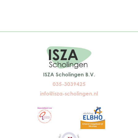
ISZA Scholingen B.V.
035-3039425
info@isza-scholingen.nl