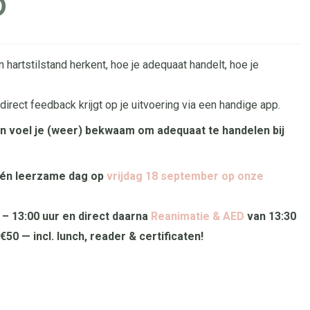
D
en hartstilstand herkent, hoe je adequaat handelt, hoe je
 direct feedback krijgt op je uitvoering via een handige app.
n voel je (weer) bekwaam om adequaat te handelen bij
één leerzame dag op
vrijdag 18 september
op onze
 – 13:00 uur en direct daarna
Reanimatie & AED
van 13:30
€50 — incl. lunch, reader & certificaten!